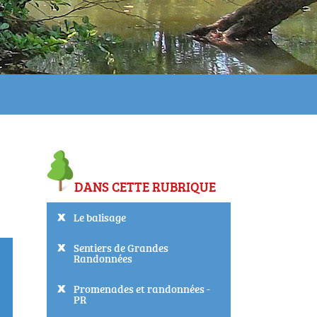
DANS CETTE RUBRIQUE
Le balisage
Sentiers de Grandes
Randonnées
Promenades et randonnées -
PR