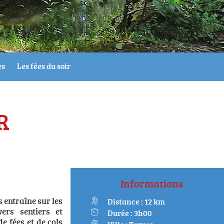
es
Les fées du soir
R
Informations
 entraîne sur les
Distance : 12 km
ers sentiers et
Durée : 3h00
e fées et de cols