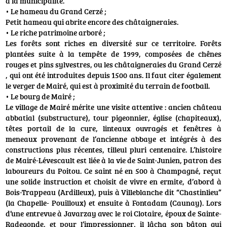
à la municipalité.
• Le hameau du Grand Cerzé ;
Petit hameau qui abrite encore des châtaigneraies.
• Le riche patrimoine arboré ;
Les forêts sont riches en diversité sur ce territoire. Forêts
plantées suite à la tempête de 1999, composées de chênes
rouges et pins sylvestres, ou les châtaigneraies du Grand Cerzé
, qui ont été introduites depuis 1500 ans. Il faut citer également
le verger de Mairé, qui est à proximité du terrain de football.
• Le bourg de Mairé ;
Le village de Mairé mérite une visite attentive : ancien château
abbatial (substructure), tour pigeonnier, église (chapiteaux),
têtes portail de la cure, linteaux ouvragés et fenêtres à
meneaux provenant de l’ancienne abbaye et intégrés à des
constructions plus récentes, tilleul pluri centenaire. L’histoire
de Mairé-Lévescault est liée à la vie de Saint-Junien, patron des
laboureurs du Poitou. Ce saint né en 500 à Champagné, reçut
une solide instruction et choisit de vivre en ermite, d’abord à
Bois-Trappeau (Ardilleux), puis à Villeblanche dit “Chastinlieu”
(la Chapelle- Pouilloux) et ensuite à Fontadam (Caunay). Lors
d’une entrevue à Javarzay avec le roi Clotaire, époux de Sainte-
Radegonde, et pour l’impressionner, il lâcha son bâton qui