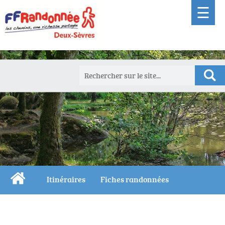
☰
Itinéraires
Fiches randonnées
Les Grands Bois