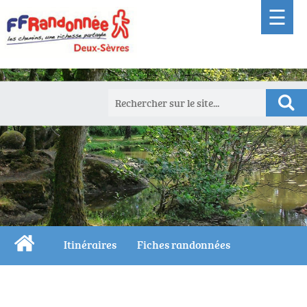
☰
Itinéraires
Fiches randonnées
Les terres rouges de la Véquière