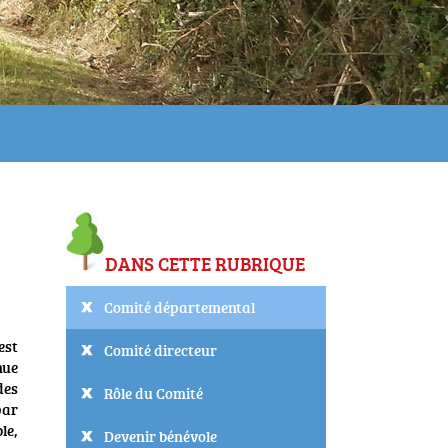
DANS CETTE RUBRIQUE
Comité départemental
est
Comité directeur
nue
des
Rôle du Comité
par
le,
Devenir bénévole