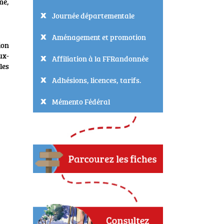
me,
Journée départementale
Aménagement et promotion
ion
ux-
Affiliation à la FFRandonnée
les
Adhésions, licences, tarifs.
Mémento Fédéral