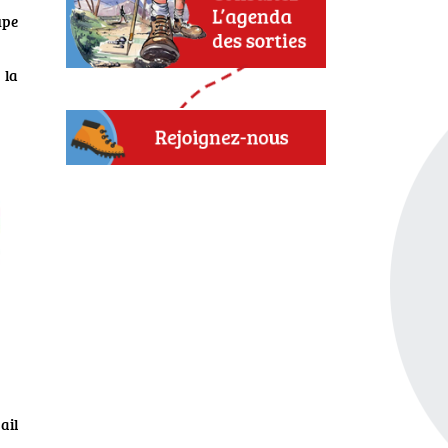
upe
 la
ail