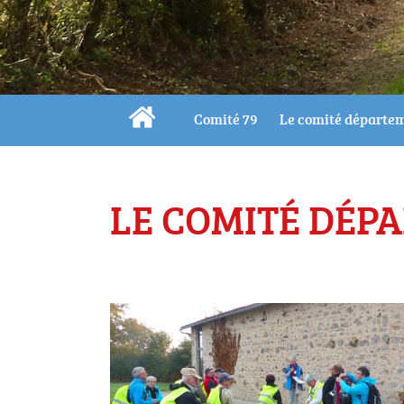
Comité 79
Le comité départe
LE COMITÉ DÉP